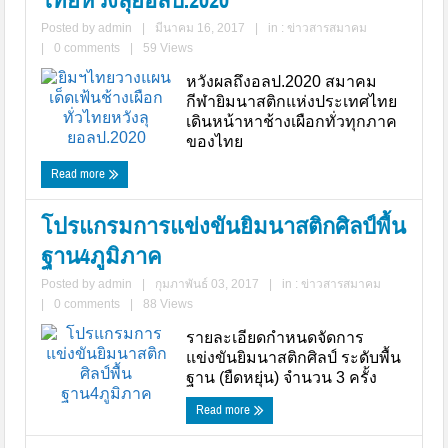
ไทยหวังลุยอลป.2020
ศศิวิมล เมืองพวน...
ศศิวิมล เมืองพวน เหรียญทองฟลอ
Posted by
admin
|
มีนาคม 16, 2017
|
in :
ข่าวสารสมาคม
เอ็กเซอร์ไซด์ ในกีฬาซีเกมส์ ครั้งที
31 ณ ประเทศเวียดนาม
|
0 comments
|
59 Views
ฑิฆัมพร สุรินทรทะ...
หวังผลถึงอลป.2020 สมาคม
ฑิฆัมพร สุรินทรทะ เหรียญเงินโต
กระโดด ในกีฬาซีเกมส์ ครั้งที่ 3
กีฬายิมนาสติกแห่งประเทศไทย
ประเทศเวียดนาม
เดินหน้าหาช้างเผือกทั่วทุกภาค
ของไทย
...
โครงการเก็บตัวนักกีฬาซีเกมส์ ครั้
31 และเอเชี่ยนเกมส์ ครั้งที่ 19
Read more
น.ส. ชวิศา อินทกุล...
โปรแกรมการแข่งขันยิมนาสติกศิลป์พื้น
น.ส. ชวิศา อินทกุล นักกีฬาทีมชา
ไทย แข่งขันประเภทหญิงเดี่ยวอยู
ลำดับที่ 20 ทำคะแนนได้...
ฐาน4ภูมิภาค
Posted by
admin
|
กุมภาพันธ์ 03, 2017
|
in :
ข่าวสารสมาคม
|
0 comments
|
88 Views
รายละเอียดกำหนดจัดการ
แข่งขันยิมนาสติกศิลป์ ระดับพื้น
ฐาน (ยืดหยุ่น) จำนวน 3 ครั้ง
Read more