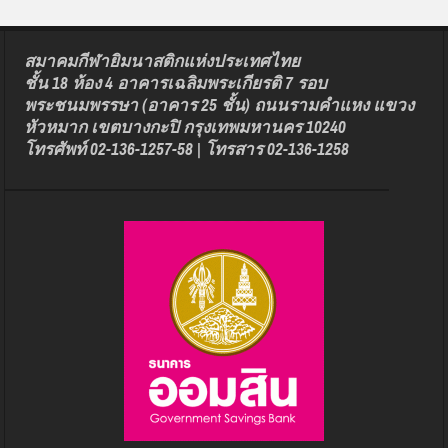
สมาคมกีฬายิมนาสติกแห่งประเทศไทย
ชั้น 18 ห้อง 4 อาคารเฉลิมพระเกียรติ 7 รอบ
พระชนมพรรษา (อาคาร 25 ชั้น) ถนนรามคำแหง แขวง
หัวหมาก เขตบางกะปิ กรุงเทพมหานคร 10240
โทรศัพท์ 02-136-1257-58 | โทรสาร 02-136-1258