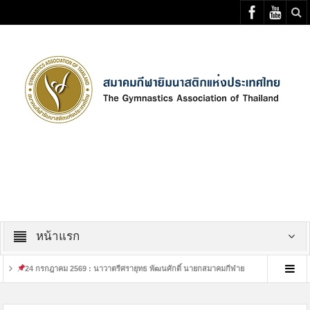
Select your Top Menu from wp menus
หน้าแรก
24 กรกฎาคม 2569 : นาวาตรีศรายุทธ พัฒนศักดิ์ นายกสมาคมกีฬาย
เสร็จสิ้นการอบร