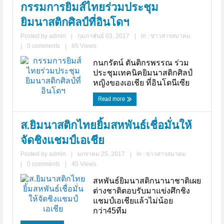
กรรมการยิมส์ไทยร่วมประชุม
ยิมนาสติกศิลป์ที่อินโดฯ
Posted by
admin
|
กุมภาพันธ์ 03, 2017
|
in :
ข่าวสารสมาคม
|
0 comments
|
65 Views
กนกรัตน์ ตันติกรพรรณ ร่วม
ประชุมเทคนิคยิมนาสติกศิลป์
หญิงของเอเชีย ที่อินโดนีเซีย
Read more
ส.ยิมนาสติกไทยยิ้มสหพันธ์เชื่อมั่นให้
จัดชิงแชมป์เอเชีย
Posted by
admin
|
มกราคม 25, 2017
|
in :
ข่าวสารสมาคม
|
0 comments
|
45 Views
สหพันธ์ยิมนาสติกนานาชาติเผย
ต่างชาติตอบรับมาแข่งศึกชิง
แชมป์เอเชียแล้วไม่น้อย
กว่า45ทีม