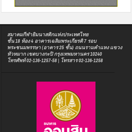
สมาคมกีฬายิมนาสติกแห่งประเทศไทย
ชั้น 18 ห้อง 4 อาคารเฉลิมพระเกียรติ 7 รอบ
พระชนมพรรษา (อาคาร 25 ชั้น) ถนนรามคำแหง แขวง
หัวหมาก เขตบางกะปิ กรุงเทพมหานคร 10240
โทรศัพท์ 02-136-1257-58 | โทรสาร 02-136-1258