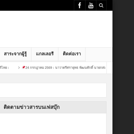
สาระจากผู้รู้
แกลเลอรี
ติดต่อเรา
24 กรกฎาคม 2569 : นาวาตรีศรายุทธ พัฒนศักดิ์ นายกสมาคมกีฬาย
24 กรกฎา
ติดตามข่าวสารบนเฟสบุ๊ก