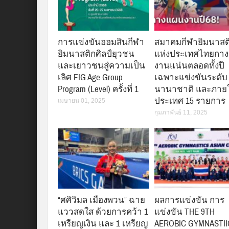
การแข่งขันออมสินกีฬา
สมาคมกีฬายิมนาสต
ยิมนาสติกศิลป์ยุวชน
แห่งประเทศไทยกา
และเยาวชนสู่ความเป็น
งานแน่นตลอดทั้งปี
เลิศ FIG Age Group
เฉพาะแข่งขันระดับ
Program (Level) ครั้งที่ 1
นานาชาติ และภาย
ประเทศ 15 รายการ
เมษายน 01, 2025
กุมภาพันธ์ 11, 2025
“ศศิวิมล เมืองพวน” ฉาย
ผลการแข่งขัน การ
แววสดใส ด้วยการคว้า 1
แข่งขัน THE 9TH
เหรียญเงิน และ 1 เหรียญ
AEROBIC GYMNASTII