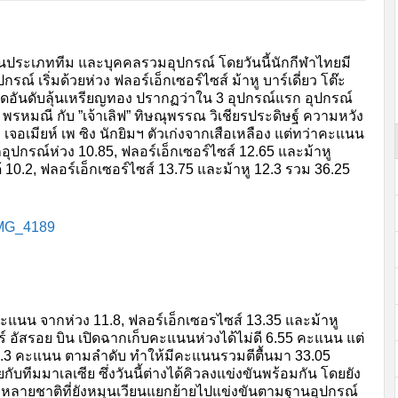
แรกในประเภททีม และบุคคลรวมอุปกรณ์ โดยวันนี้นักกีฬาไทยมี
 เริ่มด้วยห่วง ฟลอร์เอ็กเซอร์ไซส์ ม้าหู บาร์เดี่ยว โต๊ะ
จัดอันดับลุ้นเหรียญทอง ปรากฏว่าใน 3 อุปกรณ์แรก อุปกรณ์
ร พรหมณี กับ ”เจ้าเลิฟ” ทิษณุพรรณ วิเชียรประดิษฐ์ ความหวัง
เจอเมียห์ เพ ซิง นักยิมฯ ตัวเก่งจากเสือเหลือง แต่ทว่าคะแนน
กรณ์ห่วง 10.85, ฟลอร์เอ็กเซอร์ไซส์ 12.65 และม้าหู
10.2, ฟลอร์เอ็กเซอร์ไซส์ 13.75 และม้าหู 12.3 รวม 36.25
ะแนน จากห่วง 11.8, ฟลอร์เอ็กเซอรไซส์ 13.35 และม้าหู
์ อัสรอย บิน เปิดฉากเก็บคะแนนห่วงได้ไม่ดี 6.55 คะแนน แต่
13.3 คะแนน ตามลำดับ ทำให้มีคะแนนรวมตีตื้นมา 33.05
ีมมาเลเซีย ซึ่งวันนี้ต่างได้คิวลงแข่งขันพร้อมกัน โดยยัง
อีกหลายชาติที่ยังหมุนเวียนแยกย้ายไปแข่งขันตามฐานอุปกรณ์