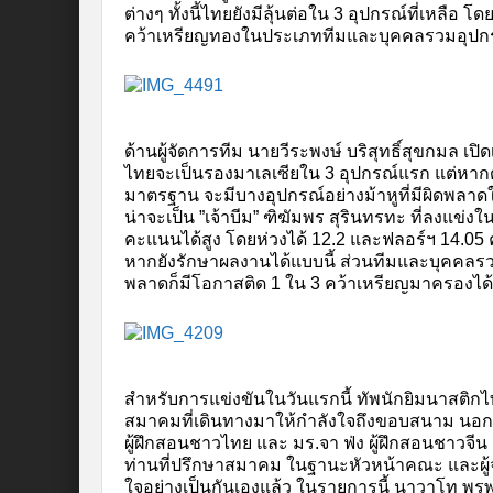
ต่างๆ ทั้งนี้ไทยยังมีลุ้นต่อใน 3 อุปกรณ์ที่เหลื
คว้าเหรียญทองในประเภททีมและบุคคลรวมอุปก
ด้านผู้จัดการทีม นายวีระพงษ์ บริสุทธิ์สุขกมล 
ไทยจะเป็นรองมาเลเซียใน 3 อุปกรณ์แรก แต่หาก
มาตรฐาน จะมีบางอุปกรณ์อย่างม้าหูที่มีผิดพลาดให้เ
น่าจะเป็น ”เจ้าบีม” ฑิฆัมพร สุรินทรทะ ที่ลงแข่งใ
คะแนนได้สูง โดยห่วงได้ 12.2 และฟลอร์ฯ 14.05
หากยังรักษาผลงานได้แบบนี้ ส่วนทีมและบุคคลรวมอ
พลาดก็มีโอกาสติด 1 ใน 3 คว้าเหรียญมาครองได้
สำหรับการแข่งขันในวันแรกนี้ ทัพนักยิมนาสติกไทย
สมาคมที่เดินทางมาให้กำลังใจถึงขอบสนาม นอกจากม
ผู้ฝึกสอนชาวไทย และ มร.จา ฟ่ง ผู้ฝึกสอนชาวจีน ค
ท่านที่ปรึกษาสมาคม ในฐานะหัวหน้าคณะ และผู้จั
ใจอย่างเป็นกันเองแล้ว ในรายการนี้ นาวาโท พรพง