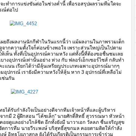
อ โดยจะทำการแข่งขันต่อในช่วงค่ำนี้ เพื่อรอสรุปผลรวมทีมใดจะ
รณ์ต่อไป
เปิดเผยถึงผลงานนักกีฬาในวันแรกนี้ว่า แม้ผลงานในภาพรวมเด็ก
ดูจากความตั้งใจก็ค่อนข้างพอใจ เพราะส่วนใหญ่เป็นไปตาม
ห็น ทั้งที่เป็นอุปกรณ์ความหวัง แต่ทั้งนี้ที่ต้องขอชื่นชมเลย
นบางอุปกรณ์เท่านั้นอย่าง ห่วง กับ ฟลอร์เอ็กเซอร์ไซส์ กลับทำ
 คะแนน เรียกได้ว่ามีลุ้นเหรียญประเภทเฉพาะอุปกรณ์มากๆ
ุปกรณ์ เรายังมีความหวังให้ลุ้น หาก 3 อุปกรณ์ที่เหลือไม่
เช่นกัน
ได้รับกำลังใจเป็นอย่างดีจากทีมเจ้าหน้าที่และผู้บริหาร
ี 2 ผู้ฝึกสอน ”โค้ชเล็ก” นายศักดิ์สิทธิ์ สุวรรณษา หัวหน้า
อยดูแลอย่างใกล้ชิด อีกทั้งยังมี นาวาเอก วัลลภ ชื่นเจริญสุข
ดการทีม นายวีระพงษ์ บริสุทธิ์สุขกมล คอยตามติดให้กำลัง
ษ์ อิทธโยภาสกุล ยังได้รับเกียรติเป็นกรรมการเข้าร่วม