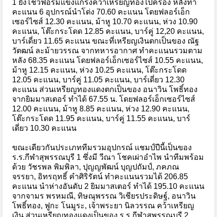
1 ยังโชว์ฟอร์มแข็งแกร่งคว้าเหรียญทองไปครอง หลังทำ
คะแนน 6 อุปกรณ์นำโด่ง 70.60 คะแนน โดยฟลอร์เอ็ก
เซอร์ไซส์ 12.30 คะแนน, ม้าหู 10.70 คะแนน, ห่วง 10.90
คะแนน, โต๊ะกระโดด 12.85 คะแนน, บาร์คู่ 12,20 คะแนน,
บาร์เดี่ยว 11.65 คะแนน ขณะที่เหรียญเงินตกเป็นของ ณัฐ
วัตฒน์ ละม้ายวรรณ จากทหารอากาศ ทำคะแนนรวมตาม
หลัง 68.35 คะแนน โดยฟลอร์เอ็กเซอร์ไซส์ 10.55 คะแนน,
ม้าหู 12.15 คะแนน, ห่วง 10.25 คะแนน, โต๊ะกระโดด
12.05 คะแนน, บาร์คู่ 11.05 คะแนน, บาร์เดี่ยว 12.30
คะแนน ส่วนเหรียญทองแดงตกเป็นของ อนาวิน โพธิ์ทอง
จากยิมมาสเตอร์ ทำได้ 67.55 น. โดยฟลอร์เอ็กเซอร์ไซส์
12.00 คะแนน, ม้าหู 8.85 คะแนน, ห่วง 12.90 คะแนน,
โต๊ะกระโดด 11.95 คะแนน, บาร์คู่ 11.55 คะแนน, บาร์
เดี่ยว 10.30 คะแนน
ขณะเดียวกันประเภททีมรวมอุปกรณ์ แชมป์ปีนี้เป็นของ
ร.ร.กีฬาสุพรรณบุรี 1 ซึ่งมี วีณา โชคเผ่าอำไพ นำทีมพร้อม
ด้วย วัชรพล พิมพิลา, ปุญญพัฒน์ บุญปถัมป์, ภคภณ
จรรยา, อิทรฤทธิ์ คำศิริรัตน์ ทำคะแนนรวมได้ 206.85
คะแนน นำห่างอันดับ 2 ยิมมาสเตอร์ ทำได้ 195.10 คะแนน
จากจามร พรหมณี, ทิษณุพรรณ วิเชียรประดิษฐ์, อนาวิน
โพธิ์ทอง, ฟูกะ โนมูระ, เจ้าพระยา นิลวรรณ คว้าเหรียญ
เงิน ส่วนเหรียญทองแดงเป็นของ ร.ร.กีฬาสุพรรณบุรี 2