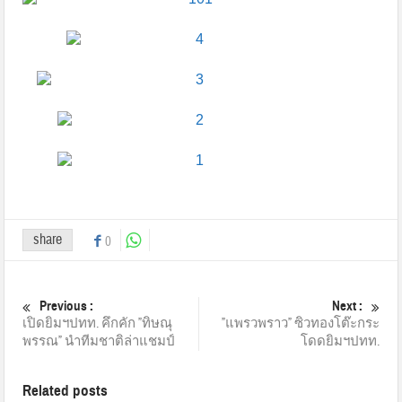
share
0
Previous :
Next :
เปิดยิมฯปทท. คึกคัก ”ทิษณุ
”แพรวพราว” ซิวทองโต๊ะกระ
พรรณ” นำทีมชาติล่าแชมป์
โดดยิมฯปทท.
Related posts