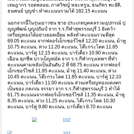
เจษฎากร รอดพลอย, ภาสวิชญ์ หละหรูน, ธนภัทร พะยัติ,
ธนพนธ์ บุญขำ ทำคะแนนรวมได้ 182.15 คะแนน
นอกจากนี้ในรุ่นเยาวชน ชาย ประเภทบุคคลรวมอุปกรณ์ ปุ
ญญพัฒน์ บุญปถัมป์ จาก ร.ร.กีฬาสุพรรณบุรี 1 ยังคว้า
เหรียญทองได้อย่างยอดเยี่ยม หลังทำคะแนนรวมดีสุด
69.05 คะแนน จากฟลอร์เอ็กเซอร์ไซส์ 12.20 คะแนน, ม้าหู
10.75 คะแนน, ห่วง 11.20 คะแนน, โต๊ะกระโดด 11.85
คะแนน, บาร์คู่ 12.15 คะแนน, บาร์เดี่ยว 10.90 คะแนน
เฉือน สุภชีพ บ่าวเบ็ญหมัด จาก ร.ร.กีฬากรุงเทพฯ ที่ทำ
คะแนนตามหลังเป็นอันดับ 2 ที่ 68.75 คะแนน จากฟลอร์
เอ็กเซอร์ไซส์ 11.95 คะแนน, ม้าหู 11.40 คะแนน, ห่วง
10.45 คะแนน, โต๊ะกระโดด 11.85 คะแนน, บาร์คู่ 12.10
คะแนน, บาร์เดี่ยว 11.00 คะแนน ส่วนเหรียญทองแดงตก
เป็นของ ภคภณ จรรยา จาก ร.ร.กีฬาสุพรรณบุรี 1 ทำได้
61.75 คะแนนจากฟลอร์เอ็กเซอร์ไซส์ 11.35 คะแนน, ม้าหู
8.35 คะแนน, ห่วง 11.25 คะแนน, โต๊ะกระโดด 10.30
คะแนน, บาร์คู่ 9.80 คะแนน, บาร์เดี่ยว 8.70 คะแนน