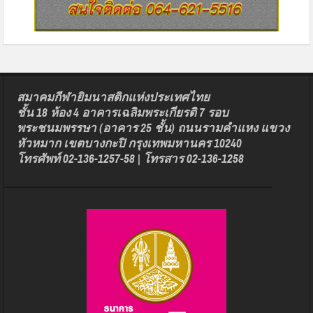
สมาคมกีฬายิมนาสติกแห่งประเทศไทย
ชั้น 18 ห้อง 4 อาคารเฉลิมพระเกียรติ 7 รอบ
พระชนมพรรษา (อาคาร 25 ชั้น) ถนนรามคำแหง แขวง
หัวหมาก เขตบางกะปิ กรุงเทพมหานคร 10240
โทรศัพท์ 02-136-1257-58 | โทรสาร 02-136-1258