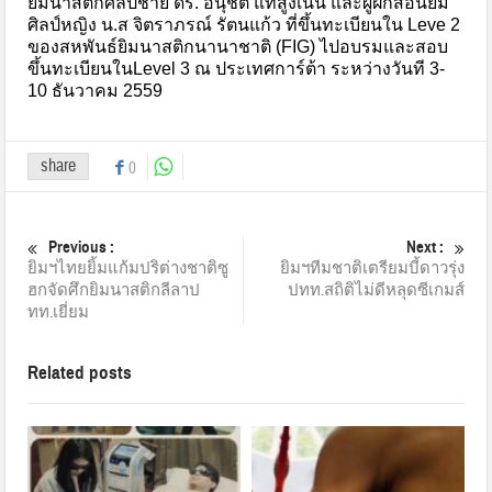
ยิมนาสติกศิลป์ชาย ดร. อนุชิต แท้สูงเนิน และผู้ฝึกสอนยิม
ศิลป์หญิง น.ส จิตราภรณ์ รัตนแก้ว ที่ขึ้นทะเบียนใน Leve 2
ของสหพันธ์ยิมนาสติกนานาชาติ (FIG) ไปอบรมและสอบ
ขึ้นทะเบียนในLevel 3 ณ ประเทศการ์ต้า ระหว่างวันที 3-
10 ธันวาคม 2559
share
0
Previous :
Next :
ยิมฯไทยยิ้มแก้มปริต่างชาติซู
ยิมฯทีมชาติเตรียมบี้ดาวรุ่ง
ฮกจัดศึกยิมนาสติกลีลาป
ปทท.สถิติไม่ดีหลุดซีเกมส์
ทท.เยี่ยม
Related posts