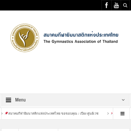
Select your Top Menu from wp menus
Menu
มาคมกีฬายิมนาสติกแห่งประเทศไทย ขอขอบคุณ : เปียง ศูนย์เวช
เสร็จสิ้นการฝึกซ้อม