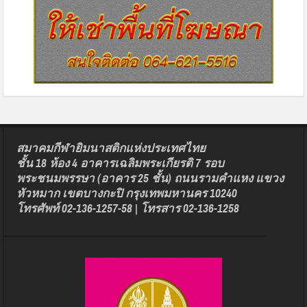
สมาคมกีฬายิมนาสติกแห่งประเทศไทย
ชั้น 18 ห้อง 4 อาคารเฉลิมพระเกียรติ 7 รอบ
พระชนมพรรษา (อาคาร 25 ชั้น) ถนนรามคำแหง แขวง
หัวหมาก เขตบางกะปิ กรุงเทพมหานคร 10240
โทรศัพท์ 02-136-1257-58 | โทรสาร 02-136-1258