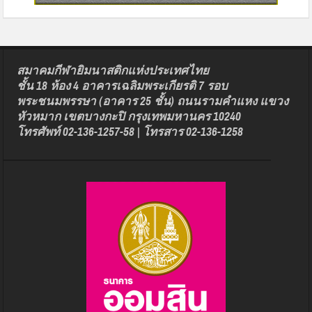
สมาคมกีฬายิมนาสติกแห่งประเทศไทย
ชั้น 18 ห้อง 4 อาคารเฉลิมพระเกียรติ 7 รอบ
พระชนมพรรษา (อาคาร 25 ชั้น) ถนนรามคำแหง แขวง
หัวหมาก เขตบางกะปิ กรุงเทพมหานคร 10240
โทรศัพท์ 02-136-1257-58 | โทรสาร 02-136-1258