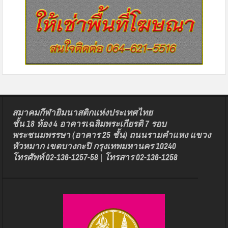
สมาคมกีฬายิมนาสติกแห่งประเทศไทย
ชั้น 18 ห้อง 4 อาคารเฉลิมพระเกียรติ 7 รอบ
พระชนมพรรษา (อาคาร 25 ชั้น) ถนนรามคำแหง แขวง
หัวหมาก เขตบางกะปิ กรุงเทพมหานคร 10240
โทรศัพท์ 02-136-1257-58 | โทรสาร 02-136-1258