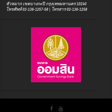
หัวหมาก เขตบางกะปิ กรุงเทพมหานคร 10240
โทรศัพท์ 02-136-1257-58 | โทรสาร 02-136-1258