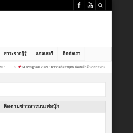
สาระจากผู้รู้
แกลเลอรี
ติดต่อเรา
กรกฎาคม 2569 : นาวาตรีศรายุทธ พัฒนศักดิ์ นายกสมาคมกีฬาย
24 กรกฎาคม 2569 :
ติดตามข่าวสารบนเฟสบุ๊ก