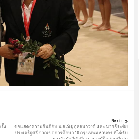
Next :
ั้ง
ขอแสดงความยินดีกับ น.ส ณัฐ กุลสนาวงศ์ และ นายธีระชัย
ประเสริฐศรี จากเขตการศึกษา 10 กรุงเทพมหานคร ที่ได้รับ