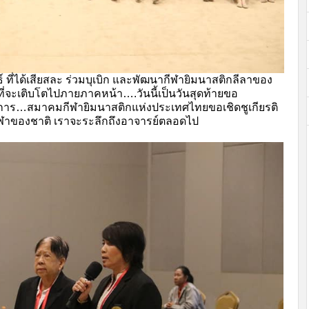
ธ์ ที่ได้เสียสละ ร่วมบุเบิก และพัฒนากีฬายิมนาสติกลีลาของ
ี่จะเติบโตไปภายภาคหน้า….วันนี้เป็นวันสุดท้ายขอ
ทางการ…สมาคมกีฬายิมนาสติกแห่งประเทศไทยขอเชิดชูเกียรติ
ก่กีฬาของชาติ เราจะระลึกถึงอาจารย์ตลอดไป