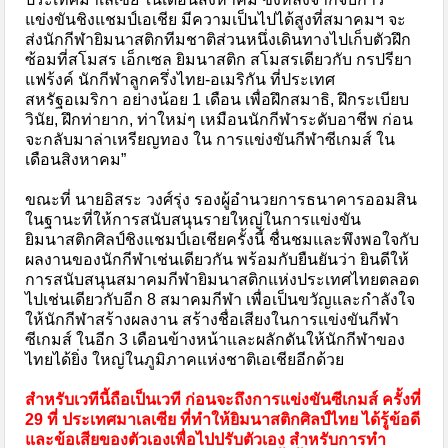
แข่งขันชิงแชมป์เอเชีย มีความเป็นไปได้สูงที่สมาคมฯ จะ
ส่งนักกีฬายิมนาสติกทีมชาติส่วนหนึ่งเดินทางไปเก็บตัวฝึก
ซ้อมที่สโมสร เอ็กเซล ยิมนาสติก สโมสรเดียวกับ กรปรียา
แฟร้งค์ นักกีฬาลูกครึ่งไทย-อเมริกัน ที่ประเทศ
สหรัฐอเมริกา อย่างน้อย 1 เดือน เพื่อฝึกสมาธิ, ฝึกระเบียบ
วินัย, ฝึกท่ายาก, ท่าใหม่ๆ เหมือนนักกีฬาระดับอาชีพ ก่อน
จะกลับมาล่าเหรียญทอง ใน การแข่งขันกีฬาซีเกมส์ ใน
เดือนสิงหาคม”
ขณะที่ นายอิสระ วงศ์รุ่ง รองผู้อำนวยการธนาคารออมสิน
ในฐานะที่ให้การสนับสนุนรายใหญ่ในการแข่งขัน
ยิมนาสติกศิลป์ชิงแชมป์เอเชียครั้งนี้ ชื่นชมและพึงพอใจกับ
ผลงานของนักกีฬาเช่นเดียวกัน พร้อมกับยืนยันว่า ยินดีให้
การสนับสนุนสมาคมกีฬายิมนาสติกแห่งประเทศไทยตลอด
ไปเช่นเดียวกับอีก 8 สมาคมกีฬา เพื่อเป็นขวัญและกำลังใจ
ให้นักกีฬาสร้างผลงาน สร้างชื่อเสียงในการแข่งขันกีฬา
ซีเกมส์ ในอีก 3 เดือนข้างหน้าและผลักดันให้นักกีฬาของ
ไทยได้ยิ่ง ใหญ่ในภูมิภาคแห่งชาติเอเชียอีกด้วย
สำหรับเวทีนี้ถือเป็นเวที ก่อนจะถึงการแข่งขันซีเกมส์ ครั้งที่
29 ที่ ประเทศมาเลเซีย ที่ทำให้ยิมนาสติกศิลป์ไทย ได้รู้ข้อดี
และข้อเสียของตัวเองเพื่อไปปรับตัวเอง สำหรับการทำ