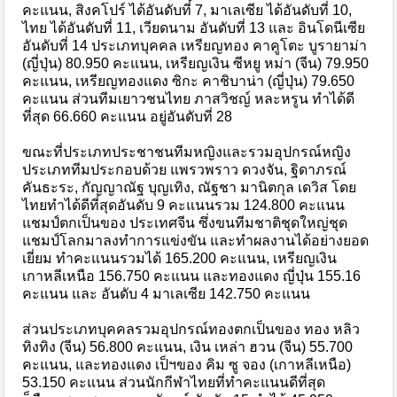
คะแนน, สิงคโปร์ ได้อันดับที่ 7, มาเลเซีย ได้อันดับที่ 10,
ไทย ได้อันดับที่ 11, เวียดนาม อันดับที่ 13 และ อินโดนีเซีย
อันดับที่ 14 ประเภทบุคคล เหรียญทอง คาคูโตะ บูรายาม่า
(ญี่ปุ่น) 80.950 คะแนน, เหรียญเงิน ซีหยู หม่า (จีน) 79.950
คะแนน, เหรียญทองแดง ซิกะ คาชิบาน่า (ญี่ปุ่น) 79.650
คะแนน ส่วนทีมเยาวชนไทย ภาสวิชญ์ หละหรูน ทำได้ดี
ที่สุด 66.660 คะแนน อยู่อันดับที่ 28
ขณะที่ประเภทประชาชนทีมหญิงและรวมอุปกรณ์หญิง
ประเภททีมประกอบด้วย แพรวพราว ดวงจัน, ฐิดาภรณ์
คันธะระ, กัญญาณัฐ บุญเทิง, ณัฐชา มานิตกุล เดวิส โดย
ไทยทำได้ดีที่สุดอันดับ 9 คะแนนรวม 124.800 คะแนน
แชมป์ตกเป็นของ ประเทศจีน ซึ่งขนทีมชาติชุดใหญ่ชุด
แชมป์โลกมาลงทำการแข่งขัน และทำผลงานได้อย่างยอด
เยี่ยม ทำคะแนนรวมได้ 165.200 คะแนน, เหรียญเงิน
เกาหลีเหนือ 156.750 คะแนน และทองแดง ญี่ปุ่น 155.16
คะแนน และ อันดับ 4 มาเลเซีย 142.750 คะแนน
ส่วนประเภทบุคคลรวมอุปกรณ์ทองตกเป็นของ ทอง หลิว
ทิงทิง (จีน) 56.800 คะแนน, เงิน เหล่า ฮวน (จีน) 55.700
คะแนน, และทองแดง เป็ฯของ คิม ซู จอง (เกาหลีเหนือ)
53.150 คะแนน ส่วนนักกีฬาไทยที่ทำคะแนนดีที่สุด