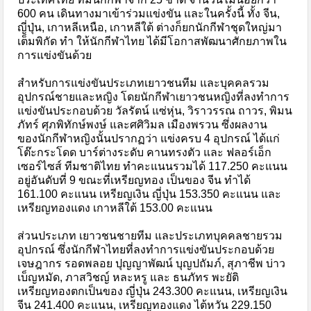
600 คน เดินทางมาเข้าร่วมแข่งขัน และในครั้งนี้ ทั้ง จีน,
ญี่ปุ่น, เกาหลีเหนือ, เกาหลีใต้ ต่างก็ยกนักกีฬาชุดใหญ่มา
เต็มพิกัด ทำ ให้นักกีฬาไทย ได้มีโอกาสพัฒนาศักยภาพใน
การแข่งขันด้วย
สำหรับการแข่งขันประเภทเยาวชนทีม และบุคคลรวม
อุปกรณ์ชายและหญิง โดยนักกีฬาเยาวชนหญิงที่ลงทำการ
แข่งขันประกอบด้วย วัลรัตน์ แซ่หุ่น, วิราวรรณ ถาวร, พิมน
ภัทร์ ศุภพิทักษ์พงษ์ และศศิวิมล เมืองพรวน ซึ่งผลงาน
ของนักกีฬาหญิงนั้นปรากฏว่า แข่งครบ 4 อุปกรณ์ ได้แก่
โต๊ะกระโดด บาร์ต่างระดับ คานทรงตัว และ ฟลอร์เอ็ก
เซอร์ไซส์ ทีมชาติไทย ทำคะแนนรวมได้ 117.250 คะแนน
อยู่อันดับที่ 9 ขณะที่เหรียญทอง เป็นของ จีน ทำได้
161.100 คะแนน เหรียญเงิน ญี่ปุ่น 153.350 คะแนน และ
เหรียญทองแดง เกาหลีใต้ 153.00 คะแนน
ส่วนประเภท เยาวชนชายทีม และประเภทบุคคลชายรวม
อุปกรณ์ ซึ่งนักกีฬาไทยที่ลงทำการแข่งขันประกอบด้วย
เจษฎากร รอดพลอย ปุญญาพัฒน์ บุญปถัมภ์, สุภาชีพ บ่าว
เบ็ญหมัด, ภาสวิชญ์ หละหรู และ ธนภัทร พะยัติ
เหรียญทองตกเป็นของ ญี่ปุ่น 243.300 คะแนน, เหรียญเงิน
จีน 241.400 คะแนน, เหรียญทองแดง ไต้หวัน 229.150