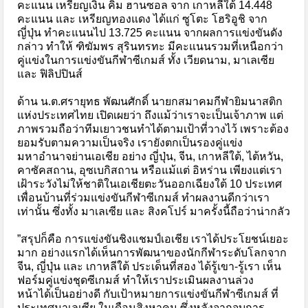
คะแนน เหรียญเงิน คิม ฮานซอล จาก เกาหลีใต้ 14.448
คะแนน และ เหรียญทองแดง ได้แก่ ซูโตะ โฮริอูชิ จาก
ญี่ปุ่น ทำคะแนนไป 13.725 คะแนน จากผลการแข่งขันดัง
กล่าว ทำให้ ฑิฆัมพร สุรินทรทะ มีคะแนนรวมที่เหนือกว่า
คู่แข่งในการแข่งขันกีฬาซีเกมส์ ทั้ง เวียดนาม, มาเลเซีย
และ ฟิลิปปินส์
ด้าน น.ต.ศรายุทธ พัฒนศักดิ์ นายกสมาคมกีฬายิมนาสติก
แห่งประเทศไทย เปิดเผยว่า ถึงแม้ว่าเราจะเป็นเจ้าภาพ แต่
ภาพรวมถือว่าทีมเยาวชนทำได้ตามเป้าที่วางไว้ เพราะต้อง
ยอมรับตามความเป็นจริง เรายังตกเป็นรองคู่แข่ง
มหาอำนาจย่านเอเชีย อย่าง ญี่ปุ่น, จีน, เกาหลีใต้, ไต้หวัน,
คาซัคสถาน, อุซเบกิสถาน หรือแม้แต่ อิหร่าน เพียงแต่เรา
เฝ้าระวังไม่ให้ชาติในเอเชียตะวันออกเฉียงใต้ 10 ประเทศ
เพื่อนบ้านที่ร่วมแข่งขันกีฬาซีเกมส์ ทำผลงานดีกว่าเรา
เท่านั้น ซึ่งทั้ง มาเลเซีย และ สิงคโปร์ มาครั้งนี้ถือว่าน่ากลัว
”สรุปก็คือ การแข่งขันชิงแชมป์เอเชีย เราได้ประโยชน์เยอะ
มาก อย่างแรกได้เห็นการพัฒนาของนักกีฬาระดับโลกจาก
จีน, ญี่ปุ่น และ เกาหลีใต้ ประเด็นที่สอง ได้รู้เขา-รู้เรา เห็น
ฟอร์มคู่แข่งชุดซีเกมส์ ทำให้เราประเมินผลงานล่วง
หน้าได้เป็นอย่างดี กับเป้าหมายการแข่งขันกีฬาซีเกมส์ ที่
ประเทศมาเลเซีย ในเดือนสิงหาคม ซึ่งหลังจากจบการ