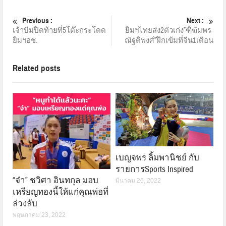
Previous :
Next :
เจ้าบีมปิดท้ายที่5โต๊ะกระโดด
ยิมฯไทยส่ง2ตัวเก่ง”ฑิฆัมพร-
ยิมฯอช.
ณัฐติพงศ์”ฝึกเข้มที่จีน1เดือน
Related posts
เบญจพร ลิ้มพานิชย์ กับ
รายการSports Inspired
“จ๋า” ชวิศา อินทกุล มอบ
มีนาคม 26, 2022
เหรียญทองนี้ให้แก่คุณพ่อที่
ล่วงลับ
พฤษภาคม 23, 2022