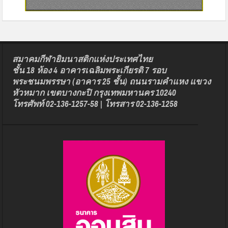
สมาคมกีฬายิมนาสติกแห่งประเทศไทย
ชั้น 18 ห้อง 4 อาคารเฉลิมพระเกียรติ 7 รอบ
พระชนมพรรษา (อาคาร 25 ชั้น) ถนนรามคำแหง แขวง
หัวหมาก เขตบางกะปิ กรุงเทพมหานคร 10240
โทรศัพท์ 02-136-1257-58 | โทรสาร 02-136-1258