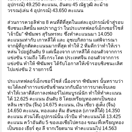
อุปกรณ์) 49.250 คะแนน, อันดบ 45 ณัฐวุฒิ ละม้าย
วรรณ(เล่น 4 อุปกรณ์) 43.650 คะแนน
ส่วนการควอลิฟาย 8 คนที่ดีที่สุดในแต่ละอุปกรณ์เข้าสู่รอบ
ชิงชนะเลิศนั้น ผลปรากฏว่า ในประเภทฟลอร์เอ็กเซอร์ไซส์
”เจ้าบีม” ฑิฆัมพร สุรินทรทะ ซึ่งทำคะแนนมา 14.050
คะแนนเท่ากับ เกาหลีใต้ และ อุซเบกิสถาน แต่พิจารณา
จากผู้ที่ถูกตัดคะแนนมากที่สุด ทำให้ 2 ทีมดีกว่าทำให้เรา
หล่น ไปอยู่อันดับ 9 แต่เนื่องจาก เกาหลีใต้ ถอนตัวจากการ
แข่งขัน รวมถึง โต๊ะกระโดด ประเทศจีน ถอนตัวจากการ
แข่งขัน ทำให้ ฑิฆัมพร ได้รับโอกาสให้เข้ารอบชิงชนะเลิศ
ไปแข่งขัน 2 รายการนี้
ประเภทฟลอร์เอ็กเซอร์ไซส์ เนื่องจาก ฑิฆัมพร นั้นทราบว่า
จะได้ลงทำการแข่งขันช้าผนวกกับมีอาการบาดเจ็บเลย
ทำให้เวลาตีลังกาลงฟลอร์ไม่สมบูรณ์นัก ทำให้ทำคะแนน
ได้ 12.625 คะแนน อันดับ 8 โดยเหรียญทองตกเป็นของ
หลิน เชาปัน (จีน) 14.675 คะแนน, เงิน เซียว ลู่เต็ง (จีน)
14.650 คะแนน, ทองแดง คิม ฮันซอล (เกาหลีใต้) 14.350
คะแนน ส่วนโต๊ะอุปกรณ์นั้น เจ้าบีม ทำคะแนนได้ 13.425
คะแนน คว้าอันดับ 5 ของเอเชียไปครอง ขณะที่เหรียญทอง
เป็นของ เธียร์ ตุง ลี จากเวียดนาม ทำคะแนนไป 14.563