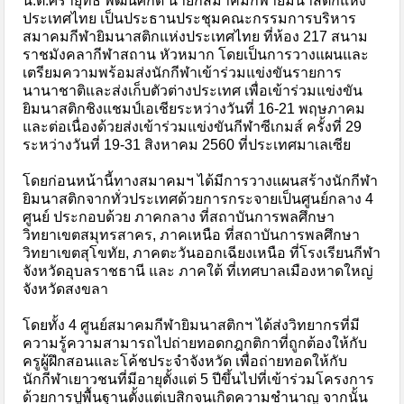
น.ต.ศรายุทธ พัฒนศักดิ์ นายกสมาคมกีฬายิมนาสติกแห่ง
ประเทศไทย เป็นประธานประชุมคณะกรรมการบริหาร
สมาคมกีฬายิมนาสติกแห่งประเทศไทย ที่ห้อง 217 สนาม
ราชมังคลากีฬาสถาน หัวหมาก โดยเป็นการวางแผนและ
เตรียมความพร้อมส่งนักกีฬาเข้าร่วมแข่งขันรายการ
นานาชาติและส่งเก็บตัวต่างประเทศ เพื่อเข้าร่วมแข่งขัน
ยิมนาสติกชิงแชมป์เอเชียระหว่างวันที่ 16-21 พฤษภาคม
และต่อเนื่องด้วยส่งเข้าร่วมแข่งขันกีฬาซีเกมส์ ครั้งที่ 29
ระหว่างวันที่ 19-31 สิงหาคม 2560 ที่ประเทศมาเลเซีย
โดยก่อนหน้านี้ทางสมาคมฯ ได้มีการวางแผนสร้างนักกีฬา
ยิมนาสติกจากทั่วประเทศด้วยการกระจายเป็นศูนย์กลาง 4
ศูนย์ ประกอบด้วย ภาคกลาง ที่สถาบันการพลศึกษา
วิทยาเขตสมุทรสาคร, ภาคเหนือ ที่สถาบันการพลศึกษา
วิทยาเขตสุโขทัย, ภาคตะวันออกเฉียงเหนือ ที่โรงเรียนกีฬา
จังหวัดอุบลราชธานี และ ภาคใต้ ที่เทศบาลเมืองหาดใหญ่
จังหวัดสงขลา
โดยทั้ง 4 ศูนย์สมาคมกีฬายิมนาสติกฯ ได้ส่งวิทยากรที่มี
ความรู้ความสามารถไปถ่ายทอดกฎกติกาที่ถูกต้องให้กับ
ครูผู้ฝึกสอนและโค้ชประจำจังหวัด เพื่อถ่ายทอดให้กับ
นักกีฬาเยาวชนที่มีอายุตั้งแต่ 5 ปีขึ้นไปที่เข้าร่วมโครงการ
ด้วยการปูพื้นฐานตั้งแต่เบสิกจนเกิดความชำนาญ จากนั้น