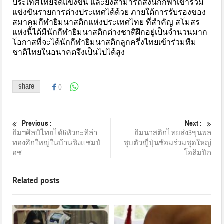
ประเทศไทยจัดแข่งขัน และยังสามารถส่งนักกีฬาเข้าร่วม
แข่งขันรายการต่างประเทศได้ด้วย ภายใต้การรับรองของ
สมาคมกีฬายิมนาสติกแห่งประเทศไทย ที่สำคัญ สโมสร
แห่งนี้ได้มีนักกีฬายิมนาสติกต่างชาติฝึกอยู่เป็นจำนวนมาก
โอกาสที่จะได้นักกีฬายิมนาสติกลูกครึ่งไทยเข้าร่วมทีม
ชาติไทยในอนาคตจึงเป็นไปได้สูง
share
0
Previous :
Next :
ยิมฯศิลป์ไทยได้6หัวกะทิล่า
ยิมนาสติกไทยส่ง3ขุนพล
ทองศึกใหญ่ในบ้านชิงแชมป์
ชุบตัวญี่ปุ่นซ้อมร่วมชุดใหญ่
อช.
โอลิมปิก
Related posts