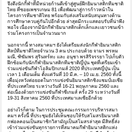
จึงดึงนักกีฬาที่มีหน่วยก้านดีเข้าสู่ศูนย์ฝึกยิมนาสติกทีมชาติ
ไทย ที่ซอยเพชรเกษม 81 เพื่อพัฒนาสู่การก้าวหน้าใน
โครงการทีมชาติไทย พร้อมกับส่งเสริมสนับสนุนทางด้าน
การศึกษาควบคู่กันไปอีกด้วย ล่าสุดมีกระแสตอบรับที่น่าพึง
พอใจ เนื่องจากมีนักกีฬายิมนาสติกเด็กเล็กและเยาวชนเข้า
ร่วมโครงการเป็นจำนวนมาก
นอกจากนี้ ทางสมาคมฯ ยังได้เตรียมส่งนักกีฬายิมนาสติก
ศิลป์ทีมชาติไทยจำนวน 3 คน ประกอบด้วย จามร พรหม
มณี, ฑิฆัมพร สุรินทร์ทะ และ อนุชา พรสิริจรรยา ไปเก็บตัว
ฝึกซ้อมกับนักกีฬายิมนาสติกทีมชาติญี่ปุ่น ชุดที่เตรียมเข้า
ร่วมแข่งขันกีฬาโอลิมปิกเกมส์ 2020 ที่ประเทศญี่ปุ่น เป็น
เวลา 1 เดือนเต็ม ตั้งแต่วันที่ 10 มี.ค. – 10 เม.ย. 2560 ทั้งนี้
เพื่อมุ่งหวังต่อยอดในการแข่งขันยิมนาสติกชิงแชมป์เอเชีย
ที่ประเทศไทย ระหว่างวันที่ 16-21 พฤษภาคม 2560 และ
ต่อเนื่องด้วยการแข่งขันกีฬาซีเกมส์ ครั้ง 29 ระหว่างวันที่
19-31 สิงหาคม 2560 ที่ประเทศมาเลเซียอีกด้วย
อย่างไรก็ตาม ในการประชุมคณะกรรมการบริหารสมา
คมฯ ครั้งนี้ ที่ประชุมยังได้เห็นชอบให้รับสโมสรยิมนาสติ
กฟอลคอนเป็นสมาชิกวิสามัญเป็นสโมสรล่าสุด มีสิทธิ์ส่ง
เข้าร่วมแข่งขันทุกรายการที่สมาคมกีฬายิมนาสติกแห่ง