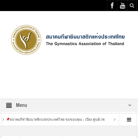
Select your Top Menu from wp menus
Menu
มาคมกีฬายิมนาสติกแห่งประเทศไทย ขอขอบคุณ : เปียง ศูนย์เวช
เสร็จสิ้นการฝึกซ้อม