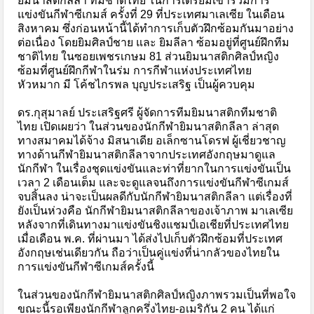
ยิมนาสติกลีลา ทีมชาติไทย ในการเตรียมเข้าร่วมการ
แข่งขันกีฬาซีเกมส์ ครั้งที่ 29 ที่ประเทศมาเลเซีย ในเดือน
สิงหาคม ซึ่งก่อนหน้านี้ได้ทำการเก็บตัวฝึกซ้อมกันมาอย่าง
ต่อเนื่อง โดยยิมศิลป์ชาย และ ยิมลีลา ซ้อมอยู่ที่ศูนย์ฝึกทีม
ชาติไทย ในซอยเพชรเกษม 81 ส่วนยิมนาสติกศิลป์หญิง
ซ้อมที่ศูนย์ฝึกกีฬาในร่ม การกีฬาแห่งประเทศไทย
หัวหมาก มี โค้ชไกรพล บุญประเสริฐ เป็นผู้ควบคุม
ดร.กุสุมาลย์ ประเสริฐศรี ผู้จัดการทีมยิมนาสติกทีมชาติ
ไทย เปิดเผยว่า ในส่วนของนักกีฬายิมนาสติกลีลา ล่าสุด
ทางสมาคมได้จ้าง มิสนาเดีย อเล็กซานโดรฟ ผู้เชี่ยวชาญ
ทางด้านกีฬายิมนาสติกลีลาจากประเทศอังกฤษมาดูแล
นักกีฬา ในเรื่องชุดแข่งขันและท่าที่ยากในการแข่งขันเป็น
เวลา 2 เดือนเต็ม และจะดูแลจนถึงการแข่งขันกีฬาซีเกมส์
จบสิ้นลง น่าจะเป็นผลดีกับนักกีฬายิมนาสติกลีลา แต่เรื่องที่
ยังเป็นห่วงคือ นักกีฬายิมนาสติกลีลาของเจ้าภาพ มาเลเซีย
หลังจากที่เดินทางมาแข่งขันชิงแชมป์เอเชียที่ประเทศไทย
เมื่อเดือน พ.ค. ที่ผ่านมา ได้ส่งไปเก็บตัวฝึกซ้อมที่ประเทศ
อังกฤษเช่นเดียวกัน ถือว่าเป็นคู่แข่งที่น่ากลัวของไทยใน
การแข่งขันกีฬาซีเกมส์ครั้งนี้
ในส่วนของนักกีฬายิมนาสติกศิลป์หญิงภาพรวมเป็นที่พอใจ
ขณะนี้รอเพียงนักกีฬาลูกครึ่งไทย-อเมริกัน 2 คน ได้แก่