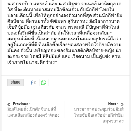
น.ส.กรปรียา แฟรงค์ และ น.ส.ณัฐชา จาเนลล์ มานิตกุล เด
วิส ที่จะเดินทางมาสมทบฝึกซ้อมร่วมกับนักกีฬาไทยใน
ปลายเดือนนี้ เพื่อให้ทุกอย่างลงตัวมากที่สุด ส่วนนักกีฬายิม
ศิลป์ชาย ที่ผ่านมาทั้ง ฑิฆัมพร สุรินทรทะ ยังมีอาการบาด
เจ็บที่ข้อมือ เช่นเดียวกับ จามร พรหมณี มีปัญหาที่หัวไหล่
ขณะนี้เริ่มดีขึ้นเป็นลำดับ ลุ้นให้เวลาที่เหลือจะกลับมา
สมบูรณ์เต็มที่ เนื่องจากฐานคะแนนในแต่ละอุปกรณ์ถือว่า
อยู่ในเกณฑ์ที่ดี ที่เหลือคือเรื่องของสภาพจิตใจต้องมีความ
มั่นคง ดังนั้น เหรียญทอง ของยิมนาสติกศิลป์ชาย-หญิง น่า
จะกระจาย โดยมี ฟิลิปปินส์ และ เวียดนาม เป็นคู่แข่ง ส่วน
เจ้าภาพไม่น่าจะดีกว่าเรา
share
0
Previous :
Next :
ยิมส์ไทยตั้งเป้าศึกซีเกมส์ที่
บรรยากาศประชุมร่วมยิมส์
แดนเสือเหลืองต้องคว้า4ทอง
ไทยจับมือเครือข่ายกีฬายิม
สมุทรสาคร