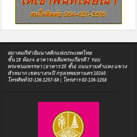
สมาคมกีฬายิมนาสติกแห่งประเทศไทย
ชั้น 18 ห้อง 4 อาคารเฉลิมพระเกียรติ 7 รอบ
พระชนมพรรษา (อาคาร 25 ชั้น) ถนนรามคำแหง แขวง
หัวหมาก เขตบางกะปิ กรุงเทพมหานคร 10240
โทรศัพท์ 02-136-1257-58 | โทรสาร 02-136-1258