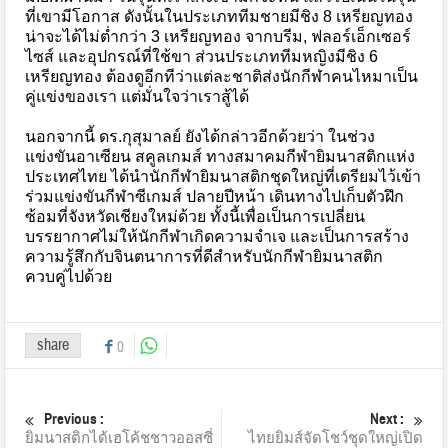
ที่เขามีโอกาส ดังนั้นในประเภททีมชายมีชิง 8 เหรียญทอง
น่าจะได้ไม่ต่ำกว่า 3 เหรียญทอง จากบรีม, ฟลอร์เอ็กเซอร์
ไซส์ และอุปกรณ์ที่ใช้ขา ส่วนประเภททีมหญิงมีชิง 6
เหรียญทอง ต้องดูอีกทีว่าแต่ละชาติส่งนักกีฬาคนไหมาเป็น
คู่แข่งของเรา แต่มั่นใจว่าเราสู้ได้
นอกจากนี้ ดร.กุสุมาลย์ ยังได้กล่าวอีกด้วยว่า ในช่วง
แข่งขันอาเซียน สคูลเกมส์ ทางสมาคมกีฬายิมนาสติกแห่ง
ประเทศไทย ได้นำนักกีฬายิมนาสติกชุดใหญ่ที่เตรียมไว้เข้า
ร่วมแข่งขันกีฬาซีเกมส์ ปลายปีหน้า เดินทางไปเก็บตัวฝึก
ซ้อมที่จังหวัดเชียงใหม่ด้วย ทั้งนี้เพื่อเป็นการเปลี่ยน
บรรยากาศไม่ให้นักกีฬาเกิดความจำเจ และเป็นการสร้าง
ความรู้สึกกับจินตนาการที่ดีสำหรับนักกีฬายิมนาสติก
ควบคู่ไปด้วย
share
0
Previous :
Next :
ยิมนาสติกได้เฮโค้ชชาวออสซี่
ไทยยิมส์จัดโชว์ชุดใหญ่เปิด