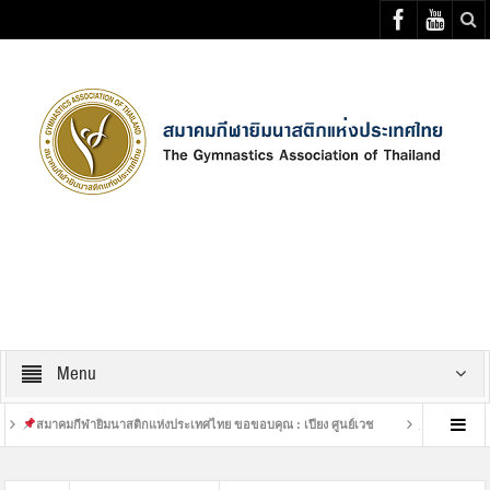
Select your Top Menu from wp menus
Menu
มาคมกีฬายิมนาสติกแห่งประเทศไทย ขอขอบคุณ : เปียง ศูนย์เวช
เสร็จสิ้นการฝึกซ้อม