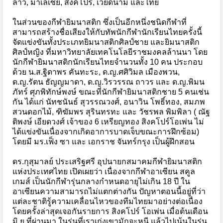
ลาว, มาเลเซีย, สิงคโปร์, เวียดนาม และไทย
ในส่วนของกีฬายิมนาสติก ซึ่งเป็นอีกหนึ่งชนิดกีฬาที่
สามารถสร้างชื่อเสียงให้กับทัพนักกีฬานักเรียนไทยครั้งนี้
จัดแข่งขันทั้งประเภทยิมนาสติกศิลป์ชาย และยิมนาสติก
ศิลป์หญิง ที่มหาวิทยาลัยเทคโนโลยีราชมงคลล้านนา โดย
นักกีฬายิมนาสติกนักเรียนไทยจำนวนทั้ง 10 คน ประกอบ
ด้วย น.ส.ฐิดาพร คันทะระ, ด.ญ.ศศิวิมล เมืองพวน,
ด.ญ.รัตน ธัญญมาดา, ด.ญ.วิรวรรณ ถาวร และ ด.ญ.พิมน
ภัทร์ ศุภพิทักษ์พงษ์ ขณะที่นักกีฬายิมนาสติกชาย 5 คนเช่น
กัน ได้แก่ นัทชนันธ์ สุวรรณวงศ์, อนาวิน โพธิ์ทอง, สมภพ
สวนดอกไม้, ฑิฆัมพร สุรินทรทะ และ วัชรพล พิมพิลา ( ณัฐ
ติพงษ์ เอียดวงศ์ เจ้าของ 6 เหรียญทอง สิงคโปร์โอเพ่น ไม่
ได้แข่งขันเนื่องจากเกิดอาการบาดเจ็บขณะการฝึกซ้อม)
โดยมี มร.เฟ็ง ซา และ เอกราช จันทร์กรุง เป็นผู้ฝึกสอน
ดร.กุสุมาลย์ ประเสริฐศรี อุปนายกสมาคมกีฬายิมนาสติก
แห่งประเทศไทย เปิดเผยว่า เนื่องจากกีฬาอาเซียน สคูล
เกมส์ เป็นนักกีฬารุ่นกลางกำหนดอายุไม่เกิน 18 ปี ใน
อาเซียนความสามารถไม่แตกต่างกัน ปัญหาตอนนี้อยู่ที่ว่า
แต่ละชาติรู้ความเคลื่อนไหวของทีมไทยมาอย่างต่อเนื่อง
โดยครั้งล่าสุดเจอกันรายการ สิงคโปร์ โอเพ่น เมื่อต้นเดือน
มิ.ย.ที่ผ่านมา ในรุ่นที่เราเก่งเขามักจะหนี แล้วไปเน้นในรุ่น