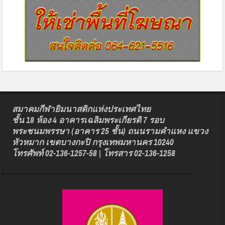
สมาคมกีฬายิมนาสติกแห่งประเทศไทย
ชั้น 18 ห้อง 4 อาคารเฉลิมพระเกียรติ 7 รอบ
พระชนมพรรษา (อาคาร 25 ชั้น) ถนนรามคำแหง แขวง
หัวหมาก เขตบางกะปิ กรุงเทพมหานคร 10240
โทรศัพท์ 02-136-1257-58 | โทรสาร 02-136-1258