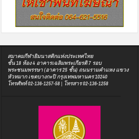
สมาคมกีฬายิมนาสติกแห่งประเทศไทย
ชั้น 18 ห้อง 4 อาคารเฉลิมพระเกียรติ 7 รอบ
พระชนมพรรษา (อาคาร 25 ชั้น) ถนนรามคำแหง แขวง
หัวหมาก เขตบางกะปิ กรุงเทพมหานคร 10240
โทรศัพท์ 02-136-1257-58 | โทรสาร 02-136-1258