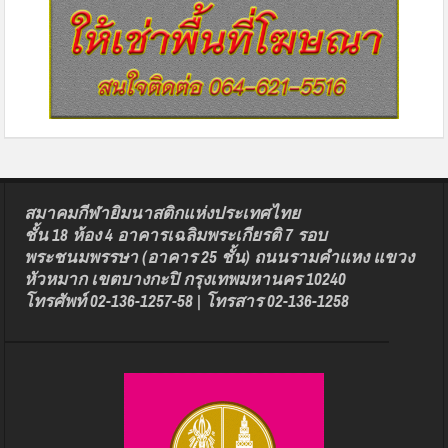
สมาคมกีฬายิมนาสติกแห่งประเทศไทย
ชั้น 18 ห้อง 4 อาคารเฉลิมพระเกียรติ 7 รอบ
พระชนมพรรษา (อาคาร 25 ชั้น) ถนนรามคำแหง แขวง
หัวหมาก เขตบางกะปิ กรุงเทพมหานคร 10240
โทรศัพท์ 02-136-1257-58 | โทรสาร 02-136-1258