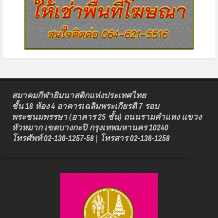
สมาคมกีฬายิมนาสติกแห่งประเทศไทย
ชั้น 18 ห้อง 4 อาคารเฉลิมพระเกียรติ 7 รอบ
พระชนมพรรษา (อาคาร 25 ชั้น) ถนนรามคำแหง แขวง
หัวหมาก เขตบางกะปิ กรุงเทพมหานคร 10240
โทรศัพท์ 02-136-1257-58 | โทรสาร 02-136-1258