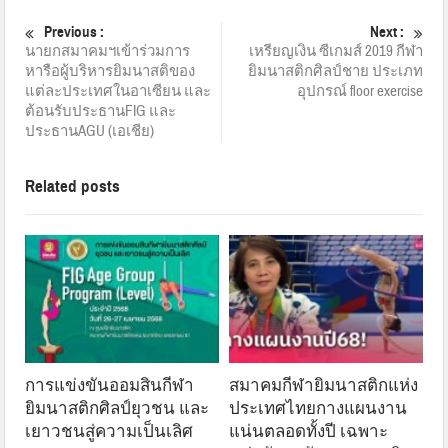
Previous :
Next :
นายกสมาคมฯเข้าร่วมการ
เหรียญเงิน ซีเกมส์ 2019 กีฬา
หารือผู้บริหารยิมนาสติของ
ยิมนาสติกศิลป์ชาย ประเภท
แต่ละประเทศในอาเซียน และ
อุปกรณ์ floor exercise
ต้อนรับประธานFIG และ
ประธานAGU (เอเชีย)
Related posts
การแข่งขันออมสินกีฬา
สมาคมกีฬายิมนาสติกแห่ง
ยิมนาสติกศิลป์ยุวชน และ
ประเทศไทยกางแผนงาน
เยาวชนสู่ความเป็นเลิศ
แน่นตลอดทั้งปี เฉพาะ