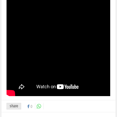
share
0