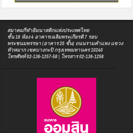
สมาคมกีฬายิมนาสติกแห่งประเทศไทย
ชั้น 18 ห้อง 4 อาคารเฉลิมพระเกียรติ 7 รอบ
พระชนมพรรษา (อาคาร 25 ชั้น) ถนนรามคำแหง แขวง
หัวหมาก เขตบางกะปิ กรุงเทพมหานคร 10240
โทรศัพท์ 02-136-1257-58 | โทรสาร 02-136-1258