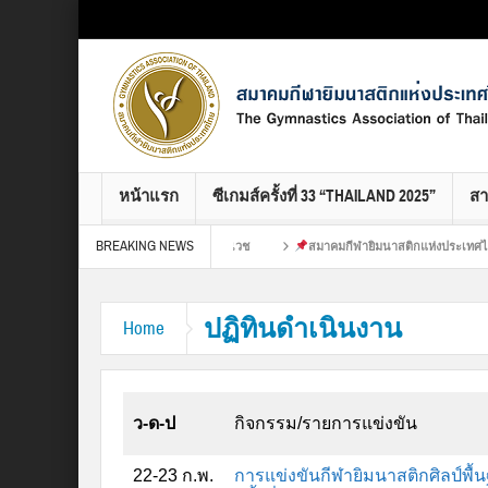
Select your Top Menu from wp menus
หน้าแรก
ซีเกมส์ครั้งที่ 33 “THAILAND 2025”
ส
BREAKING NEWS
ประเทศไทย ขอขอบคุณ : เปียง ศูนย์เวช
สมาคมกีฬายิมนาสติกแห่งประเทศไทย ขอขอบค
การรวมพลครั้งยิ่งใหญ่ของชาวยิมทั่ว
ปฏิทินดำเนินงาน
Home
ว-ด-ป
กิจกรรม/รายการแข่งขัน
22-23 ก.พ.
การแข่งขันกีฬายิมนาสติกศิลป์พื้