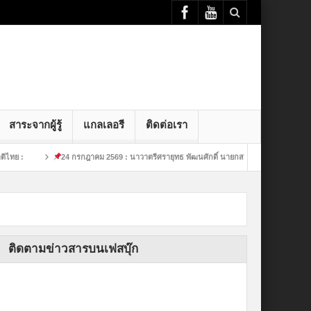
สาระจากผู้รู้
แกลเลอรี
ติดต่อเรา
24 กรกฎาคม 2569 : นาวาตรีศรายุทธ พัฒนศักดิ์ นายกสมาคมกีฬาย
24 กร
ติดตามข่าวสารบนเฟสบุ๊ก