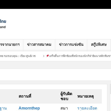
ารจากนายกฯ
ข่าวสารสมาคม
ข่าวการแข่งขัน
สกู๊ปพิเศษ
ุณ : เปียง ศูนย์เวช
เสร็จสิ้นการฝึกซ้อมที่หนักของนักกีฬายิมนาสติกทีมชาติไทย :
ผู้รับผิด
สถานที่
หมายเหตุ
ชอบ
นฐาน
Amornthep
สมา
รายละเอียด