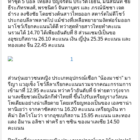
ท่าชุด 5 บอล ไทยส่ง ปัญจรัตน์ ประวัติโยธิน, มนัสนันท์ ชัย
ธีระภัทรพงศ์, พรชนิตว์ จันทาบุตร เเละ ภรณ์นัชชา เจต
ธำรง ลงชิงชัย โดยช่วงต้นสาวไทยออก สตาร์ตไม่ดีโชว์
ประกอบลีลาพลาดไป เเม้ช่วงที่เหลือพยายามงัดฟอร์มออก
มาโชว์เรียกคะเเนนได้ดี ทว่าสุดท้ายสาวไทยทำคะเเน
นรวมได้ 14.70 ได้เพียงอันดับที่ 8 ส่วนเเชมป์เป็นขอ
งอุซเบกิสถาน 26.10 คะเเนน เงิน ญี่ปุ่น 25.35 คะเเนน เเละ
ทองเเดง จีน 22.45 คะเเนน
ส่วนรุ่นเยาวชนหญิง ประเภทอุปกรณ์เชือก ”น้องมาช่า” มา
รีญา เเวอุเซ็ง โชว์ลีลาเรียกคะเเนนรวมจากคณะกรรมการ
เข้ามาที่ 12.95 คะเเนน ทว่าคว้าอันดับที่ 6 พ่ายดาวรุ่งจาก
มาเลเซียชวดเป็นนักกีฬาไทยที่ ขึ้นไปรับเหรียญรางวัลบน
โพเดียมอย่างน่าเสียดาย โดยเหรียญทองเป็นของ เอลซาน่า
ทานิเยว่า จากคาซัคสถาน 16.20 คะเเนน เหรียญเงิน ทา
คิม่า อิคโรโมว่า จากอุซเบกิสถาน 15.95 คะเเนน เเละทอง
เเดง อิมาน อลิชา ฟาครี ยา ซซิน ของมาเลเซีย 14.50
คะเเนน