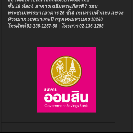
ชั้น 18 ห้อง 4 อาคารเฉลิมพระเกียรติ 7 รอบ
พระชนมพรรษา (อาคาร 25 ชั้น) ถนนรามคำแหง แขวง
หัวหมาก เขตบางกะปิ กรุงเทพมหานคร 10240
โทรศัพท์ 02-136-1257-58 | โทรสาร 02-136-1258