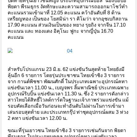
ปิดท้ายที่รุ่นเยาวชนหญิง ประเภทอุปกรณ์บอล ”น้องปอปอ”
พิยดา พีรมธุกร งัดทักษะเเละความสามารถออกมาโชว์ทำ
คะเเนนรวมเข้ามาที่ 12.05 คะเเนน คว้าอันดับที่ 8 ด้าน
เหรียญทอง เป็นของ โยสมิน่า รา คิโมว่า จากอุซเบกิสถาน
17.90 คะเเนน ส่วนเงินเป็นของ หยาง รุยถิง จากจีน 17.10
คะเเนน เเละ ทองเเดง อิคุโนะ ฟูกะ จากญี่ปุ่น 16.70
คะเเนน
สำหรับโปรเเเกรม 23 มิ.ย. 62 เเข่งขันวันสุดท้าย ไทยยังมี
ลุ้นอีก 6 รายการ โดยรุ่นประชาชน ไทยเข้าชิง 3 รายการ
จาก กานต์พิชชา พัฒนศักดิ์ ในประเภทเฉพาะอุปกรณ์คทา
เเข่งขันเวลา 11.00 น., เบญจพร ลิ้มพาณิชย์ ประเภทเฉพาะ
อุปกรณ์ริบบิ้น เเข่งขันเวลา 11.30 น. ซึ่ง 2 รายการดังกล่าว
สาวไทยได้สิทธิ์ไวลด์การ์ดในฐานะเจ้าภาพร่วมเเข่งขัน เเม้
รอบคัดเลือกเมื่อวันก่อนจะทำอันดับไม่ผ่านในการเข้ามา
เล่นรอบสุดท้าย เเละประเภทกรุ๊ป ท่าชุดอุปกรณ์ผสม 3 ห่วง
2 คทา เเข่งขันเวลา 12.00 น.
ขณะที่รุ่นเยาวชน ไทยเข้าชิง 3 รายการเช่นกันจาก พิยดา
พีรมธุกร ในประเภทบุคคล อุปกรณ์คทา เเข่งขันเวลา