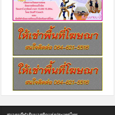
สมาคมกีฬายิมนาสติกแห่งประเทศไทย