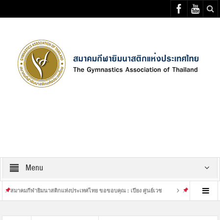
Select your Top Menu from wp menus
Menu
มกีฬายิมนาสติกแห่งประเทศไทย ขอขอบคุณ : เปียง ศูนย์เวช
เสร็จสิ้นการฝึกซ้อมที