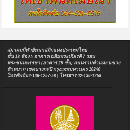
สมาคมกีฬายิมนาสติกแห่งประเทศไทย
ชั้น 18 ห้อง 4 อาคารเฉลิมพระเกียรติ 7 รอบ
พระชนมพรรษา (อาคาร 25 ชั้น) ถนนรามคำแหง แขวง
หัวหมาก เขตบางกะปิ กรุงเทพมหานคร 10240
โทรศัพท์ 02-136-1257-58 | โทรสาร 02-136-1258