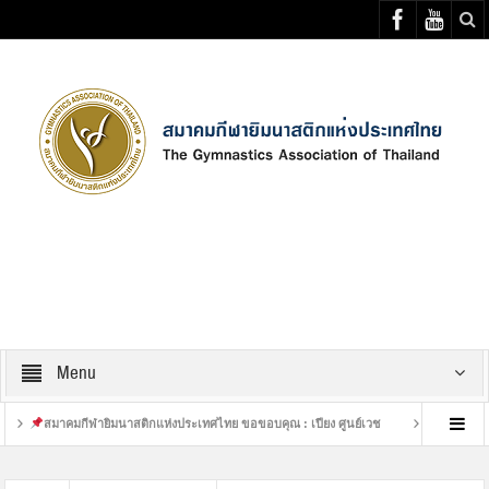
Select your Top Menu from wp menus
Menu
สมาคมกีฬายิมนาสติกแห่งประเทศไทย ขอขอบคุณ : เปียง ศูนย์เวช
เสร็จสิ้นการฝึกซ้