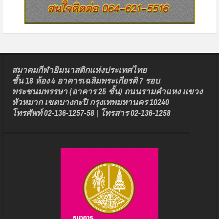
สมาคมกีฬายิมนาสติกแห่งประเทศไทย
ชั้น 18 ห้อง 4 อาคารเฉลิมพระเกียรติ 7 รอบ
พระชนมพรรษา (อาคาร 25 ชั้น) ถนนรามคำแหง แขวง
หัวหมาก เขตบางกะปิ กรุงเทพมหานคร 10240
โทรศัพท์ 02-136-1257-58 | โทรสาร 02-136-1258