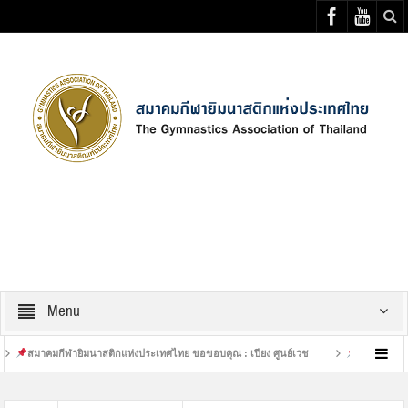
Select your Top Menu from wp menus
Menu
มกีฬายิมนาสติกแห่งประเทศไทย ขอขอบคุณ : เปียง ศูนย์เวช
เสร็จสิ้นการฝึกซ้อมที