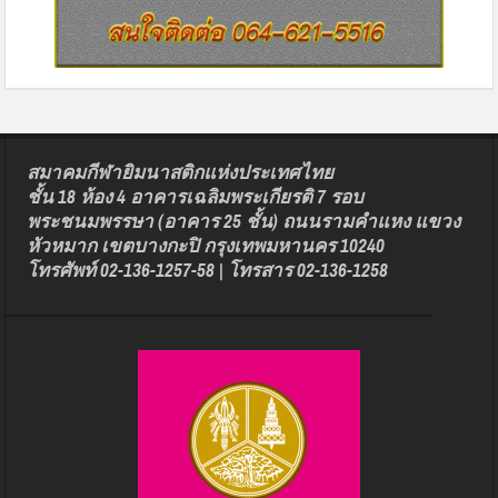
สมาคมกีฬายิมนาสติกแห่งประเทศไทย
ชั้น 18 ห้อง 4 อาคารเฉลิมพระเกียรติ 7 รอบ
พระชนมพรรษา (อาคาร 25 ชั้น) ถนนรามคำแหง แขวง
หัวหมาก เขตบางกะปิ กรุงเทพมหานคร 10240
โทรศัพท์ 02-136-1257-58 | โทรสาร 02-136-1258