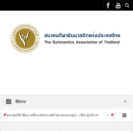
Select your Top Menu from wp menus
Menu
มกีฬายิมนาสติกแห่งประเทศไทย ขอขอบคุณ : เปียง ศูนย์เวช
เสร็จสิ้นการฝึกซ้อมที