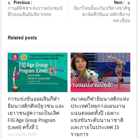
Previous :
Next :
กานต์พิชชาเจ๋งกวาด3แชมป์
ยิมฯไทยยิ้มแก้มปริต่างชาติซู
ศึกออมสินยิมลีลาปทท.
ฮกจัดศึกยิมนาสติกลีลาป
ทท.เยี่ยม
Related posts
การแข่งขันออมสินกีฬา
สมาคมกีฬายิมนาสติกแห่ง
ยิมนาสติกศิลป์ยุวชน และ
ประเทศไทยกางแผนงาน
เยาวชนสู่ความเป็นเลิศ
แน่นตลอดทั้งปี เฉพาะ
FIG Age Group Program
แข่งขันระดับนานาชาติ
(Level) ครั้งที่ 1
และภายในประเทศ 15
รายการ
เมษายน 01, 2025