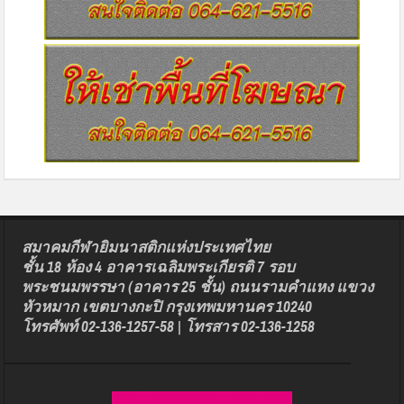
สมาคมกีฬายิมนาสติกแห่งประเทศไทย
ชั้น 18 ห้อง 4 อาคารเฉลิมพระเกียรติ 7 รอบ
พระชนมพรรษา (อาคาร 25 ชั้น) ถนนรามคำแหง แขวง
หัวหมาก เขตบางกะปิ กรุงเทพมหานคร 10240
โทรศัพท์ 02-136-1257-58 | โทรสาร 02-136-1258