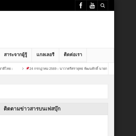
สาระจากผู้รู้
แกลเลอรี
ติดต่อเรา
24 กรกฎาคม 2569 : นาวาตรีศรายุทธ พัฒนศักดิ์ นายกสมาคมกีฬาย
24 ก
ติดตามข่าวสารบนเฟสบุ๊ก