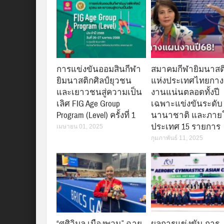
การแข่งขันออมสินกีฬา
สมาคมกีฬายิมนาสต
ยิมนาสติกศิลป์ยุวชน
แห่งประเทศไทยกา
และเยาวชนสู่ความเป็น
งานแน่นตลอดทั้งปี
เลิศ FIG Age Group
เฉพาะแข่งขันระดับ
Program (Level) ครั้งที่ 1
นานาชาติ และภาย
ประเทศ 15 รายการ
เมษายน 01, 2025
กุมภาพันธ์ 11, 2025
“ศศิวิมล เมืองพวน” ฉาย
ผลการแข่งขัน การ