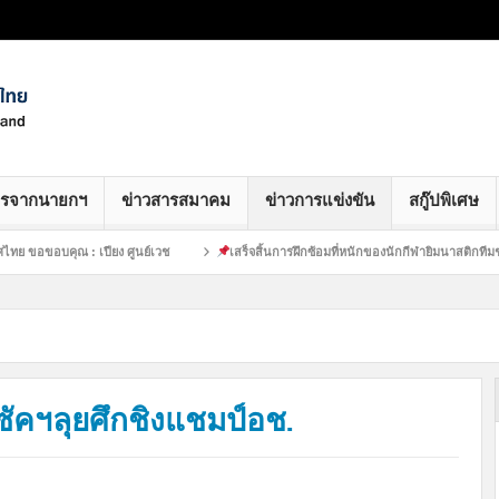
ารจากนายกฯ
ข่าวสารสมาคม
ข่าวการแข่งขัน
สกู๊ปพิเศษ
คุณ : เปียง ศูนย์เวช
เสร็จสิ้นการฝึกซ้อมที่หนักของนักกีฬายิมนาสติกทีมชาติไทย :
าซัคฯลุยศึกชิงแชมป์อช.