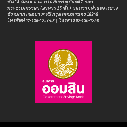
ชั้น 18 ห้อง 4 อาคารเฉลิมพระเกียรติ 7 รอบ
พระชนมพรรษา (อาคาร 25 ชั้น) ถนนรามคำแหง แขวง
หัวหมาก เขตบางกะปิ กรุงเทพมหานคร 10240
โทรศัพท์ 02-136-1257-58 | โทรสาร 02-136-1258