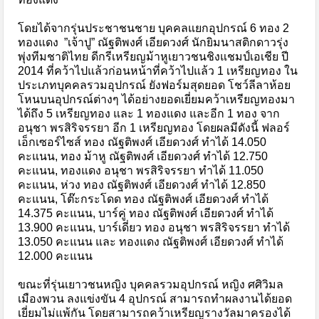
โดยได้จากรุ่นประชาชนชาย บุคคลแยกอุปกรณ์ 6 ทอง 2
ทองแดง ”เจ้าปู” ณัฐติพงศ์ เอียดวงศ์ นักยิมนาสติกดาวรุ่ง
พุ่งทีมชาติไทย ดีกรีเหรียญม้าหูเยาวชนชิงแชมป์เอเชีย ปี
2014 ที่คว้าไปแล้วก่อนหน้าที่คว้าไปแล้ว 1 เหรียญทอง ใน
ประเภทบุคคลรวมอุปกรณ์ ยังฟอร์มสุดยอด โชว์ลีลาห้อย
โหนบนอุปกรณ์ต่างๆ ได้อย่างยอดเยี่ยมคว้าเหรียญทองมา
ได้ถึง 5 เหรียญทอง และ 1 ทองแดง และอีก 1 ทอง จาก
อนุชา พรสิริจรรยา อีก 1 เหรียญทอง โดยผลมีดังนี้ ฟลอร์
เอ็กเซอร์ไซส์ ทอง ณัฐติพงศ์ เอียดวงศ์ ทำได้ 14.050
คะแนน, ทอง ม้าหู ณัฐติพงศ์ เอียดวงศ์ ทำได้ 12.750
คะแนน, ทองแดง อนุชา พรสิริจรรยา ทำได้ 11.050
คะแนน, ห่วง ทอง ณัฐติพงศ์ เอียดวงศ์ ทำได้ 12.850
คะแนน, โต๊ะกระโดด ทอง ณัฐติพงศ์ เอียดวงศ์ ทำได้
14.375 คะแนน, บาร์คู่ ทอง ณัฐติพงศ์ เอียดวงศ์ ทำได้
13.900 คะแนน, บาร์เดี่ยว ทอง อนุชา พรสิริจรรยา ทำได้
13.050 คะแนน และ ทองแดง ณัฐติพงศ์ เอียดวงศ์ ทำได้
12.000 คะแนน
ขณะที่รุ่นเยาวชนหญิง บุคคลรวมอุปกรณ์ หญิง ศศิวิมล
เมืองพวน ลงแข่งขัน 4 อุปกรณ์ สามารถทำผลงานได้ยอด
เยี่ยมไม่แพ้กัน โดยสามารถคว้าเหรียญรางวัลมาครองได้