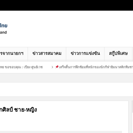
ารจากนายกฯ
ข่าวสารสมาคม
ข่าวการแข่งขัน
สกู๊ปพิเศษ
ุณ : เปียง ศูนย์เวช
เสร็จสิ้นการฝึกซ้อมที่หนักของนักกีฬายิมนาสติกทีมชาติไทย :
ศิลป์ ชาย-หญิง