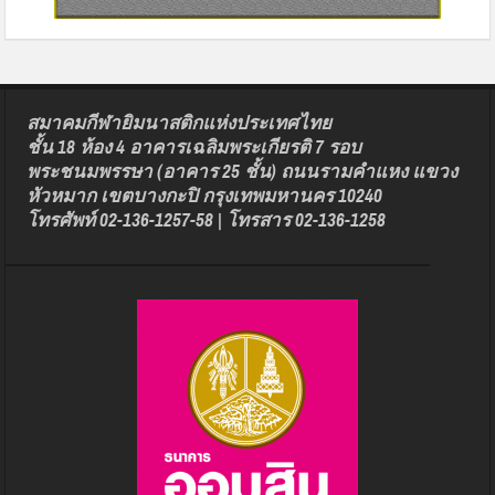
สมาคมกีฬายิมนาสติกแห่งประเทศไทย
ชั้น 18 ห้อง 4 อาคารเฉลิมพระเกียรติ 7 รอบ
พระชนมพรรษา (อาคาร 25 ชั้น) ถนนรามคำแหง แขวง
หัวหมาก เขตบางกะปิ กรุงเทพมหานคร 10240
โทรศัพท์ 02-136-1257-58 | โทรสาร 02-136-1258