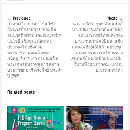
Previous :
Next :
กำหนดจัดการแข่งขันกีฬา
นาวาตรีศรายุทธ พัฒนศักดิ์
ยิมนาสติกรายการ ”ออมสิน
นายกสมาคมกีฬายิมนาสติก
ยิมนาสติกศิลป์และยิมนาสติก
แห่งประเทศไทยและรอง
แอโรบิก ชิงชนะเลิศแห่ง
ประธานสหพันธ์ยิมนาสติก
ประเทศไทยชิงถ้วย
แห่งเอเชีย(AGU) ร่วมประชุม
พระราชทานสมเด็จพระ
คณะกรรมการบริหารของ
กนิษฐาธิราชเจ้า กรมสมเด็จ
สหพันธ์ยิมนาสติกแห่งเอเชีย
พระเทพรัตนราชสุดาฯ สยาม
ในวันที่ 13 มกราคม 2023 ณ
บรมราชกุมารี ครั้งที่ 42 ประจำ
ประเทศการ์ต้า
ปี 2565
Related posts