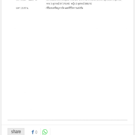
share
0