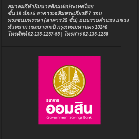
สมาคมกีฬายิมนาสติกแห่งประเทศไทย
ชั้น 18 ห้อง 4 อาคารเฉลิมพระเกียรติ 7 รอบ
พระชนมพรรษา (อาคาร 25 ชั้น) ถนนรามคำแหง แขวง
หัวหมาก เขตบางกะปิ กรุงเทพมหานคร 10240
โทรศัพท์ 02-136-1257-58 | โทรสาร 02-136-1258