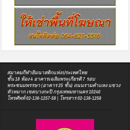
สมาคมกีฬายิมนาสติกแห่งประเทศไทย
ชั้น 18 ห้อง 4 อาคารเฉลิมพระเกียรติ 7 รอบ
พระชนมพรรษา (อาคาร 25 ชั้น) ถนนรามคำแหง แขวง
หัวหมาก เขตบางกะปิ กรุงเทพมหานคร 10240
โทรศัพท์ 02-136-1257-58 | โทรสาร 02-136-1258