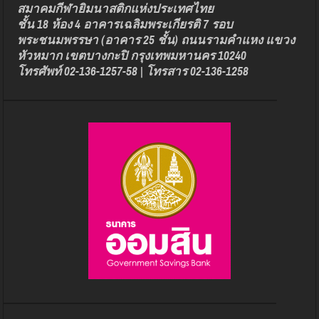
สมาคมกีฬายิมนาสติกแห่งประเทศไทย
ชั้น 18 ห้อง 4 อาคารเฉลิมพระเกียรติ 7 รอบ
พระชนมพรรษา (อาคาร 25 ชั้น) ถนนรามคำแหง แขวง
หัวหมาก เขตบางกะปิ กรุงเทพมหานคร 10240
โทรศัพท์ 02-136-1257-58 | โทรสาร 02-136-1258