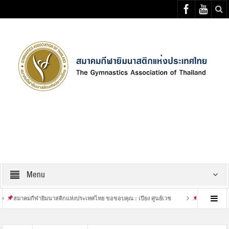
Select your Top Menu from wp menus
Menu
าคมกีฬายิมนาสติกแห่งประเทศไทย ขอขอบคุณ : เปียง ศูนย์เวช
เสร็จสิ้นการฝึกซ้อม