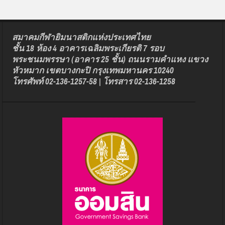
สมาคมกีฬายิมนาสติกแห่งประเทศไทย
ชั้น 18 ห้อง 4 อาคารเฉลิมพระเกียรติ 7 รอบ
พระชนมพรรษา (อาคาร 25 ชั้น) ถนนรามคำแหง แขวง
หัวหมาก เขตบางกะปิ กรุงเทพมหานคร 10240
โทรศัพท์ 02-136-1257-58 | โทรสาร 02-136-1258